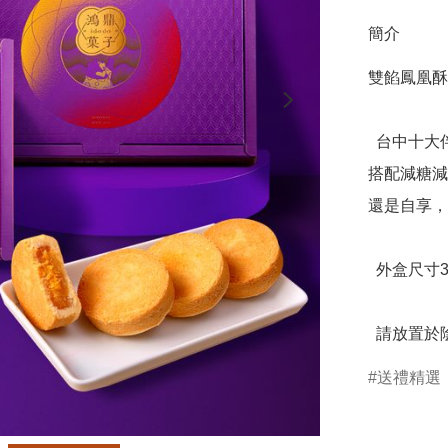
簡介
雙餡鳳凰酥
  台中十大伴手禮首獎鳳凰酥,口感香甜、鹹甜交織層次豐富，
搭配減糖減
還是自享，
  外盒尺寸31.4x22x9.5cm

  請放
送禮精選