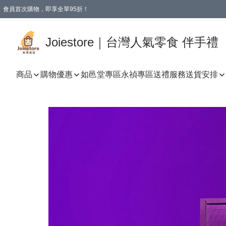
會員首次購物，即享全單95折！
Joiestore會員全單折扣優惠
購物滿 HKD 350.00即享免運費優惠！（適用於 本地送貨、本地取貨 )
Joiestore｜台灣人氣零食 伴手禮
商品
購物優惠
如邑堂專區
永禎專區
送禮服務
送貨安排