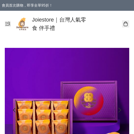
會員首次購物，即享全單95折！
Joiestore會員全單折扣優惠
購物滿 HKD 350.00即享免運費優惠！（適用於 本地送貨、本地取貨 )
Joiestore｜台灣人氣零
食 伴手禮