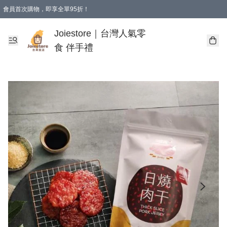
會員首次購物，即享全單95折！
Joiestore會員全單折扣優惠
購物滿 HKD 350.00即享免運費優惠！（適用於 本地送貨、本地取貨 )
Joiestore｜台灣人氣零
食 伴手禮