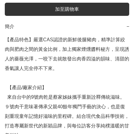
加至購物車
簡介
−
【產品特色】嚴選CAS認證的新鮮後腿豬肉，精準計算絞
肉與肥肉之間的黃金比例，加上獨家煙燻醬料秘方，呈現誘
人的薔薇光澤，一咬下去就散發出肉香四溢的韻味、清甜的
香氣讓人完全停不下來。

  【產品/廠家介紹】

  來自台中的9號肉乾是蔡家姊妹攜手重新詮釋傳統滋味。
９號肉干意味著傳承父親40餘年獨門手藝的決心，也是復
刻重現童年記憶好滋味的里程碑。結合現代食品科學技術，
打造專屬新世代的新穎品牌，與每位訪客分享純樸溫暖的甘