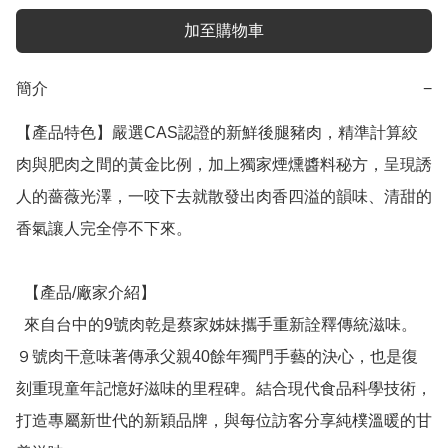
加至購物車
簡介
−
【產品特色】嚴選CAS認證的新鮮後腿豬肉，精準計算絞
肉與肥肉之間的黃金比例，加上獨家煙燻醬料秘方，呈現誘
人的薔薇光澤，一咬下去就散發出肉香四溢的韻味、清甜的
香氣讓人完全停不下來。

  【產品/廠家介紹】

  來自台中的9號肉乾是蔡家姊妹攜手重新詮釋傳統滋味。
９號肉干意味著傳承父親40餘年獨門手藝的決心，也是復
刻重現童年記憶好滋味的里程碑。結合現代食品科學技術，
打造專屬新世代的新穎品牌，與每位訪客分享純樸溫暖的甘