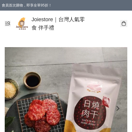
會員首次購物，即享全單95折！
Joiestore會員全單折扣優惠
購物滿 HKD 350.00即享免運費優惠！（適用於 本地送貨、本地取貨 )
Joiestore｜台灣人氣零
食 伴手禮