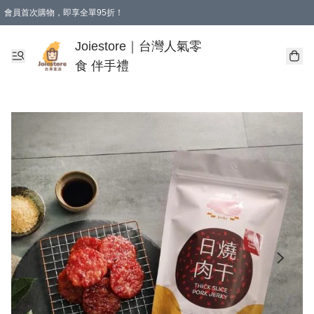
會員首次購物，即享全單95折！
Joiestore會員全單折扣優惠
購物滿 HKD 350.00即享免運費優惠！（適用於 本地送貨、本地取貨 )
Joiestore｜台灣人氣零
食 伴手禮