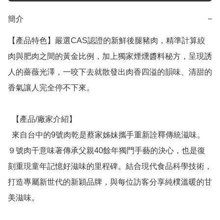
簡介
−
【產品特色】嚴選CAS認證的新鮮後腿豬肉，精準計算絞
肉與肥肉之間的黃金比例，加上獨家煙燻醬料秘方，呈現誘
人的薔薇光澤，一咬下去就散發出肉香四溢的韻味、清甜的
香氣讓人完全停不下來。

  【產品/廠家介紹】

  來自台中的9號肉乾是蔡家姊妹攜手重新詮釋傳統滋味。
９號肉干意味著傳承父親40餘年獨門手藝的決心，也是復
刻重現童年記憶好滋味的里程碑。結合現代食品科學技術，
打造專屬新世代的新穎品牌，與每位訪客分享純樸溫暖的甘
美滋味。
