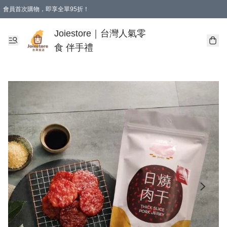
會員首次購物，即享全單95折！
Joiestore會員全單折扣優惠
購物滿 HKD 350.00即享免運費優惠！（適用於 本地送貨、本地取貨 )
Joiestore｜台灣人氣零
食 伴手禮