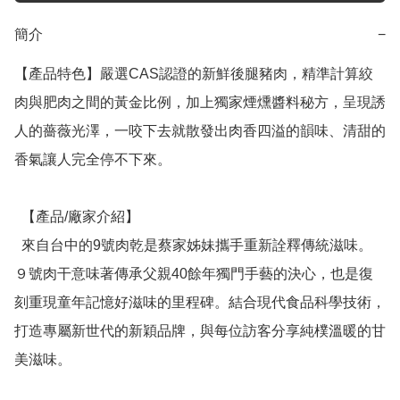
簡介
−
【產品特色】嚴選CAS認證的新鮮後腿豬肉，精準計算絞
肉與肥肉之間的黃金比例，加上獨家煙燻醬料秘方，呈現誘
人的薔薇光澤，一咬下去就散發出肉香四溢的韻味、清甜的
香氣讓人完全停不下來。

  【產品/廠家介紹】

  來自台中的9號肉乾是蔡家姊妹攜手重新詮釋傳統滋味。
９號肉干意味著傳承父親40餘年獨門手藝的決心，也是復
刻重現童年記憶好滋味的里程碑。結合現代食品科學技術，
打造專屬新世代的新穎品牌，與每位訪客分享純樸溫暖的甘
美滋味。
