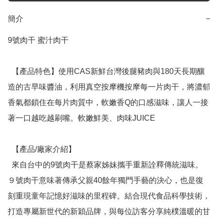
簡介
−
9號肉干 蜜汁肉干

  【產品特色】使用CAS新鮮台灣後腿豬肉與180天長期釀
造的古早味醬油，利用真空按摩機按摩每一片肉干，將濃郁
香氣都鎖住在每片肉質中，軟嫩香Q的口感滋味，讓人一接
著一口越吃越刷嘴。軟嫩鮮美、肉味JUICE

  【產品/廠家介紹】

  來自台中的9號肉干是蔡家姊妹攜手重新詮釋傳統滋味。
９號肉干意味著傳承父親40餘年獨門手藝的決心，也是復
刻重現童年記憶好滋味的里程碑。結合現代食品科學技術，
打造專屬新世代的新穎品牌，與每位訪客分享純樸溫暖的甘