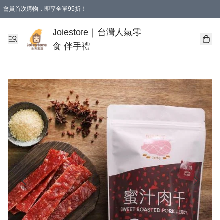
會員首次購物，即享全單95折！
Joiestore會員全單折扣優惠
購物滿 HKD 350.00即享免運費優惠！（適用於 本地送貨、本地取貨 )
Joiestore｜台灣人氣零
食 伴手禮