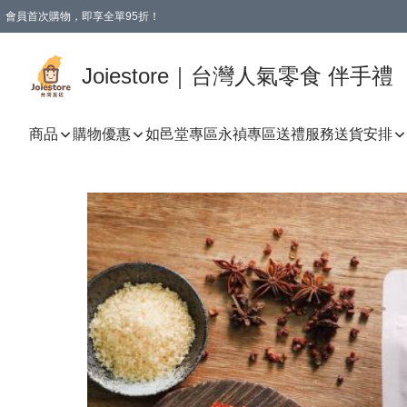
會員首次購物，即享全單95折！
Joiestore會員全單折扣優惠
購物滿 HKD 350.00即享免運費優惠！（適用於 本地送貨、本地取貨 )
Joiestore｜台灣人氣零食 伴手禮
商品
購物優惠
如邑堂專區
永禎專區
送禮服務
送貨安排