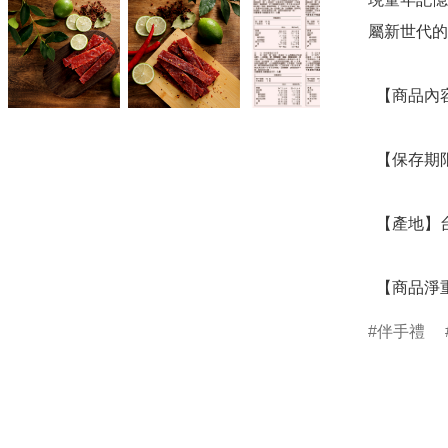
屬新世代的
  【商品內容】蜜汁肉乾 

  【保存期限】45天，請依包裝上之日期為主

  【產地】台灣

  【商品淨
伴手禮