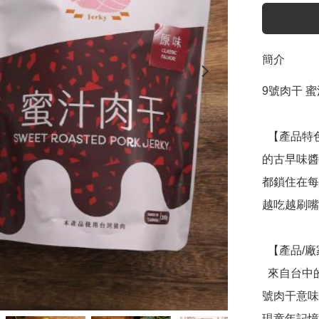
簡介
9號肉干 蜜
  【產品特色】使用CAS新鮮台灣後腿豬肉與180天長期釀造
的古早味醬
都鎖住在每
越吃越刷嘴
  【產品/廠家介紹】

  來自台中的9號肉干是蔡家姊妹攜手重新詮釋傳統滋味。９
號肉干意味
現童年記憶