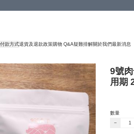
付款方式
退貨及退款政策
購物 Q&A
疑難排解
關於我們
最新消息
9號肉
用期 2
數量
−