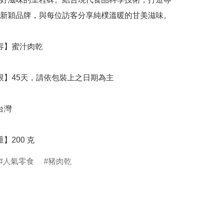
新穎品牌，與每位訪客分享純樸溫暖的甘美滋味。

重】200 克
人氣零食
豬肉乾