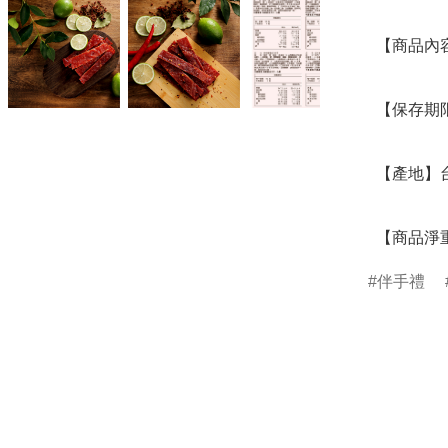
  【商品內容】蜜汁肉乾 

  【保存期限】45天，請依包裝上之日期為主

  【產地】台灣

  【商品淨
伴手禮