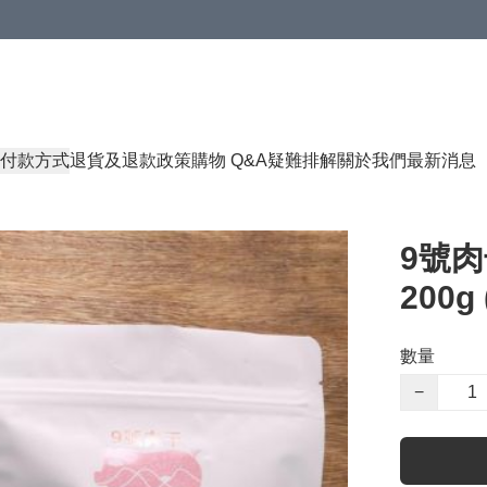
付款方式
退貨及退款政策
購物 Q&A
疑難排解
關於我們
最新消息
9號肉
200g
數量
−