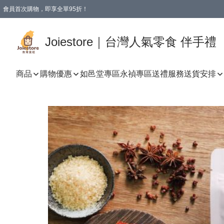
會員首次購物，即享全單95折！
Joiestore會員全單折扣優惠
購物滿 HKD 350.00即享免運費優惠！（適用於 本地送貨、本地取貨 )
Joiestore｜台灣人氣零食 伴手禮
商品
購物優惠
如邑堂專區
永禎專區
送禮服務
送貨安排