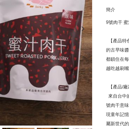
簡介
9號肉干 蜜
  【產品特色】使用CAS新鮮台灣後腿豬肉與180天長期釀造
的古早味醬
都鎖住在每
越吃越刷嘴
  【產品/廠家介紹】

  來自台中的9號肉干是蔡家姊妹攜手重新詮釋傳統滋味。９
號肉干意味
現童年記憶
屬新世代的