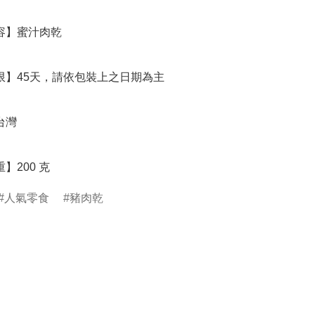
重】200 克
人氣零食
豬肉乾