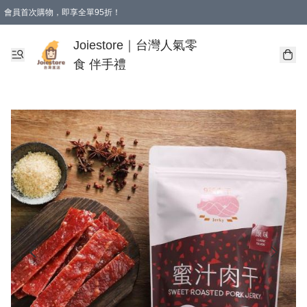
會員首次購物，即享全單95折！
Joiestore會員全單折扣優惠
購物滿 HKD 350.00即享免運費優惠！（適用於 本地送貨、本地取貨 )
Joiestore｜台灣人氣零
食 伴手禮