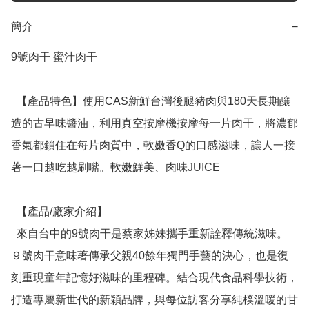
簡介
−
9號肉干 蜜汁肉干

  【產品特色】使用CAS新鮮台灣後腿豬肉與180天長期釀
造的古早味醬油，利用真空按摩機按摩每一片肉干，將濃郁
香氣都鎖住在每片肉質中，軟嫩香Q的口感滋味，讓人一接
著一口越吃越刷嘴。軟嫩鮮美、肉味JUICE

  【產品/廠家介紹】

  來自台中的9號肉干是蔡家姊妹攜手重新詮釋傳統滋味。
９號肉干意味著傳承父親40餘年獨門手藝的決心，也是復
刻重現童年記憶好滋味的里程碑。結合現代食品科學技術，
打造專屬新世代的新穎品牌，與每位訪客分享純樸溫暖的甘