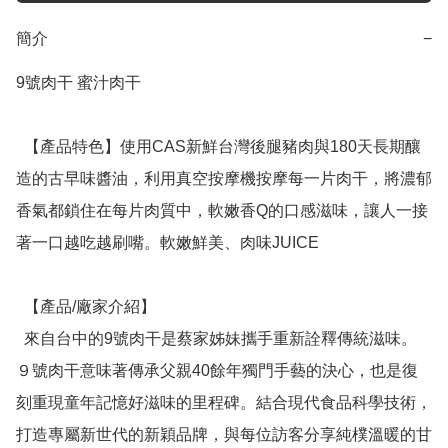
簡介
−
9號肉干 蜜汁肉干

  【產品特色】使用CAS新鮮台灣後腿豬肉與180天長期釀
造的古早味醬油，利用真空按摩機按摩每一片肉干，將濃郁
香氣都鎖住在每片肉質中，軟嫩香Q的口感滋味，讓人一接
著一口越吃越刷嘴。軟嫩鮮美、肉味JUICE

  【產品/廠家介紹】

  來自台中的9號肉干是蔡家姊妹攜手重新詮釋傳統滋味。
９號肉干意味著傳承父親40餘年獨門手藝的決心，也是復
刻重現童年記憶好滋味的里程碑。結合現代食品科學技術，
打造專屬新世代的新穎品牌，與每位訪客分享純樸溫暖的甘