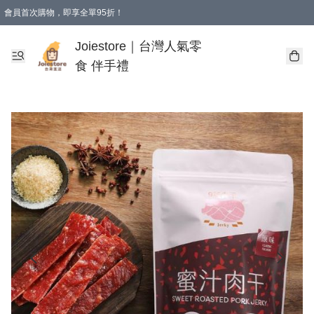
會員首次購物，即享全單95折！
Joiestore會員全單折扣優惠
購物滿 HKD 350.00即享免運費優惠！（適用於 本地送貨、本地取貨 )
Joiestore｜台灣人氣零
食 伴手禮