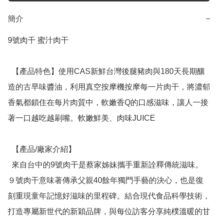
簡介
−
9號肉干 蜜汁肉干

  【產品特色】使用CAS新鮮台灣後腿豬肉與180天長期釀
造的古早味醬油，利用真空按摩機按摩每一片肉干，將濃郁
香氣都鎖住在每片肉質中，軟嫩香Q的口感滋味，讓人一接
著一口越吃越刷嘴。軟嫩鮮美、肉味JUICE

  【產品/廠家介紹】

  來自台中的9號肉干是蔡家姊妹攜手重新詮釋傳統滋味。
９號肉干意味著傳承父親40餘年獨門手藝的決心，也是復
刻重現童年記憶好滋味的里程碑。結合現代食品科學技術，
打造專屬新世代的新穎品牌，與每位訪客分享純樸溫暖的甘