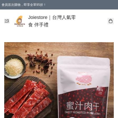
會員首次購物，即享全單95折！
Joiestore會員全單折扣優惠
購物滿 HKD 350.00即享免運費優惠！（適用於 本地送貨、本地取貨 )
Joiestore｜台灣人氣零
食 伴手禮