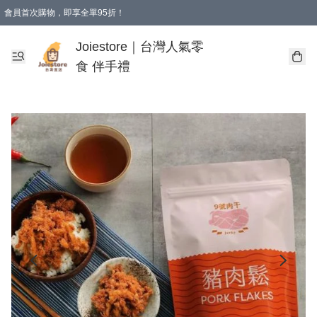
會員首次購物，即享全單95折！
Joiestore會員全單折扣優惠
購物滿 HKD 350.00即享免運費優惠！（適用於 本地送貨、本地取貨 )
Joiestore｜台灣人氣零
食 伴手禮