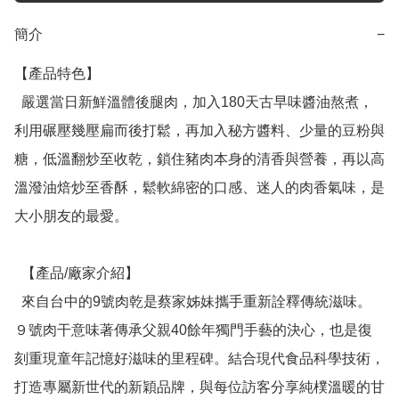
簡介
−
【產品特色】

  嚴選當日新鮮溫體後腿肉，加入180天古早味醬油熬煮，
利用碾壓幾壓扁而後打鬆，再加入秘方醬料、少量的豆粉與
糖，低溫翻炒至收乾，鎖住豬肉本身的清香與營養，再以高
溫潑油焙炒至香酥，鬆軟綿密的口感、迷人的肉香氣味，是
大小朋友的最愛。

  【產品/廠家介紹】

  來自台中的9號肉乾是蔡家姊妹攜手重新詮釋傳統滋味。
９號肉干意味著傳承父親40餘年獨門手藝的決心，也是復
刻重現童年記憶好滋味的里程碑。結合現代食品科學技術，
打造專屬新世代的新穎品牌，與每位訪客分享純樸溫暖的甘