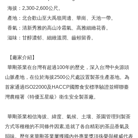
  海拔：2,300-2,600公尺。

  產地：北合歡山至大禹嶺周邊、華崗、天池一帶。

  香氣：清新秀雅的高山冷霜氣、高雅細緻花香。

  滋味：甘醇濃郁、細緻溫潤、齒頰留香。

  【廠家介紹】

  華剛茶業在台灣有超過100年的歷史，深入台灣中央源頭
山脈產地，在位於海拔2500公尺處設置製茶生產基地。為
首家通過ISO22000及HACCP國際食安標準驗證並蟬聯臺
灣農糧署《特優五星級》衛生安全製茶廠。

  華剛茶業相信海拔、緯度、氣候、土壤、茶園管理到製茶
方式等種種的不同條件因素,造就了各自精彩的茶品香氣及
韻味。歷年來華剛茶業屢獲國內外專業獎項殊榮與權威代表