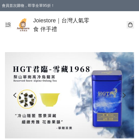
會員首次購物，即享全單95折！
Joiestore會員全單折扣優惠
購物滿 HKD 350.00即享免運費優惠！（適用於 本地送貨、本地取貨 )
Joiestore｜台灣人氣零
食 伴手禮