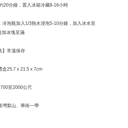
泡約20分鐘，置入冰箱冷藏8-16小時

後加冰塊至滿

】臺灣梨山、華崗一帶