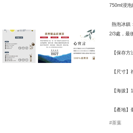
750ml浸
  熱泡冰鎮：冷泡瓶加入1/3熱水浸泡5-10分鐘，加入冰水至
2/3處，最
  【保存方法】常溫保存

  【尺寸】禮盒25.7 x 21.5 x 7cm

  【海拔】1700至2000公尺

  【產地
茶葉