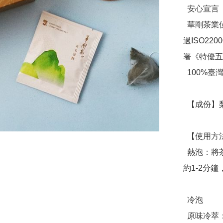
  安心宣言

  華剛茶業位於海拔2500公尺處設置製茶生產基地，爲首家通
過ISO2
署《特優五
  100%臺灣茶 100%無添加

  【成份】梨山烏龍輕焙茶葉、茶角

  【使用方法】

  熱泡：將茶包放入350ml的茶杯中倒入90-100℃熱水，浸泡
約1-2分鐘
  冷泡

  原味冷萃：將2包茶包拉線撕去放入容器，加入常溫水約