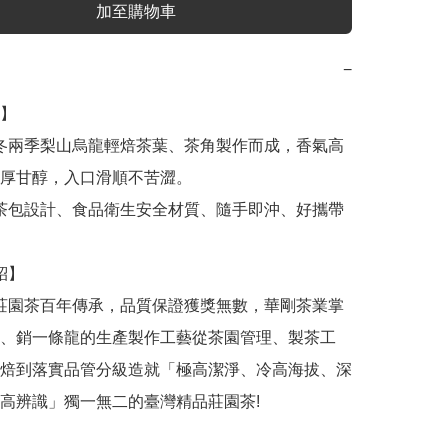
加至購物車
−
】

厚甘醇，入口滑順不苦澀。

、銷一條龍的生產製作工藝從茶園管理、製茶工
焙到落實品管分級造就「極高潔淨、冷高海拔、深
高辨識」獨一無二的臺灣精品莊園茶!
