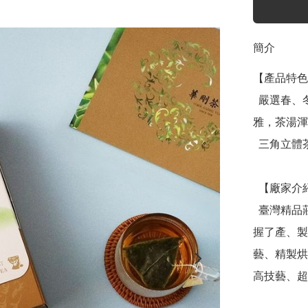
簡介
【產品特色
  嚴選春、冬兩季梨山烏龍輕焙茶葉、茶角製作而成，香氣高
雅，茶湯渾
  三角立體茶包設計、食品衛生安全材質、隨手即沖、好攜帶

  【廠家介紹】

  臺灣精品莊園茶百年傳承，品質保證獲獎無數，華剛茶業掌
握了產、製
藝、精製烘
高技藝、超