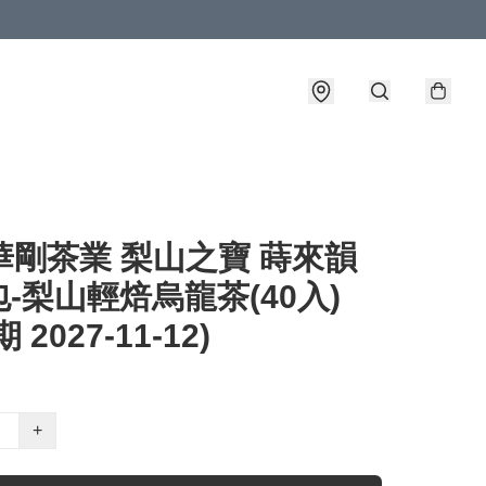
華剛茶業 梨山之寶 蒔來韻
-梨山輕焙烏龍茶(40入)
 2027-11-12)
+