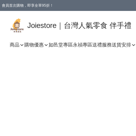
會員首次購物，即享全單95折！
Joiestore會員全單折扣優惠
購物滿 HKD 350.00即享免運費優惠！（適用於 本地送貨、本地取貨 )
Joiestore｜台灣人氣零食 伴手禮
商品
購物優惠
如邑堂專區
永禎專區
送禮服務
送貨安排