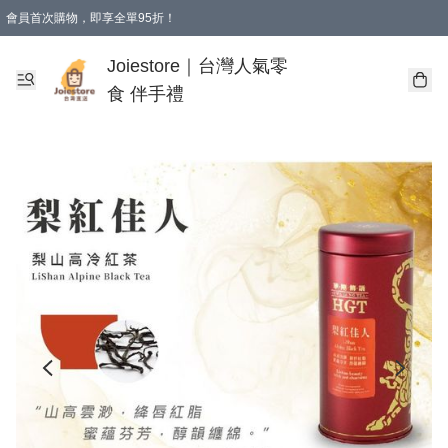
會員首次購物，即享全單95折！
Joiestore會員全單折扣優惠
購物滿 HKD 350.00即享免運費優惠！（適用於 本地送貨、本地取貨 )
Joiestore｜台灣人氣零
食 伴手禮