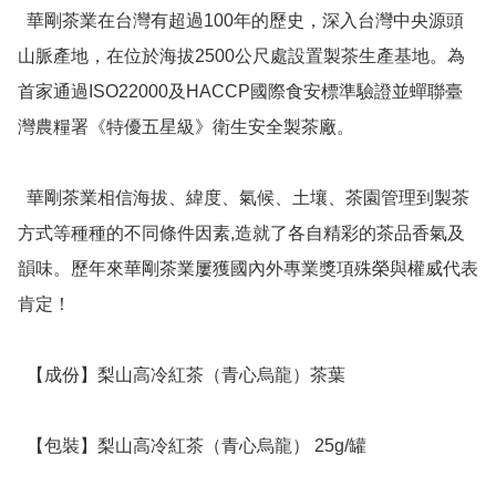
  華剛茶業在台灣有超過100年的歷史，深入台灣中央源頭
山脈產地，在位於海拔2500公尺處設置製茶生產基地。為
首家通過ISO22000及HACCP國際食安標準驗證並蟬聯臺
灣農糧署《特優五星級》衛生安全製茶廠。

  華剛茶業相信海拔、緯度、氣候、土壤、茶園管理到製茶
方式等種種的不同條件因素,造就了各自精彩的茶品香氣及
韻味。歷年來華剛茶業屢獲國內外專業獎項殊榮與權威代表
肯定！

  【成份】梨山高冷紅茶（青心烏龍）茶葉

  【包裝】梨山高冷紅茶（青心烏龍） 25g/罐
