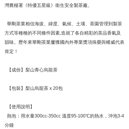
灣農糧署《特優五星級》衛生安全製茶廠。

  華剛茶業相信海拔、緯度、氣候、土壤、茶園管理到製茶
方式等種種的不同條件因素,造就了各自精彩的茶品香氣及
韻味。歷年來華剛茶業屢獲國內外專業獎項殊榮與權威代表
肯定！

  【成份】梨山青心烏龍茶

  【包裝】梨山烏龍茶 x 20包

  【使用說明】

  熱泡：用水量300cc-350cc 溫度95-100℃的熱水，沖泡3-4
分鐘
