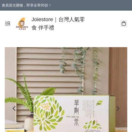
會員首次購物，即享全單95折！
Joiestore會員全單折扣優惠
購物滿 HKD 350.00即享免運費優惠！（適用於 本地送貨、本地取貨 )
Joiestore｜台灣人氣零
食 伴手禮