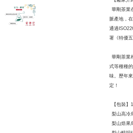
  華剛茶業在台灣有超過100年的歷史，深入台灣中央源頭山
脈產地，在
通過ISO
署《特優五
  華剛茶業相信海拔、緯度、氣候、土壤、茶園管理到製茶方
式等種種的
味。歷年來
定！

  【包裝】12入/盒，六款各2包，每包4g

  梨山高冷烏龍 ( 4克*2包)

  梨山焙果烏龍( 4克*2包)

  梨山醇韻紅烏龍 ( 4克*2包)
