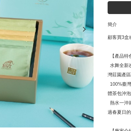
簡介
顧客買3盒
  【產品特色】

  水舞全新改版。升級6種風味一次擁有百年職人茶師嚴選臺
灣莊園產區
  100%臺灣原產地、無人工添加香料，日本食品級的三角立
體茶包沖泡
  熱水一沖就能輕鬆品味臺灣精品莊園茶，熱泡冰鎮陪伴你度
過春夏日的
  【廠家介紹】
