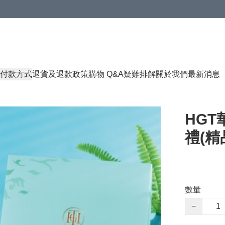
付款方式
退貨及退款政策
購物 Q&A
疑難排解
關於我們
最新消息
HG
禮(精
數量
−