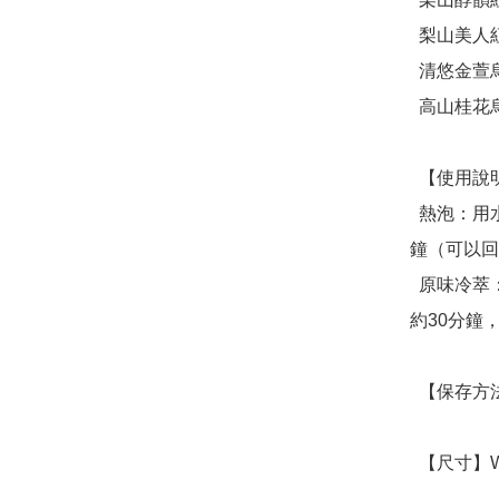
  梨山美人紅茶 ( 4克*2包)

  清悠金萱烏龍 ( 4克*2包)

  高山桂花烏龍 ( 4克*2包)

  【使用說明】

  熱泡：用水量350cc-400cc 溫度85-100℃的熱水，沖泡2-4分
鐘（可以回沖
  原味冷萃：將2包茶包拉線撕去，加入常溫水約750cc，浸泡
約30分鐘，
  【保存方法】常溫保存

  【尺寸】W25 x D22.5 x H7.7cm
