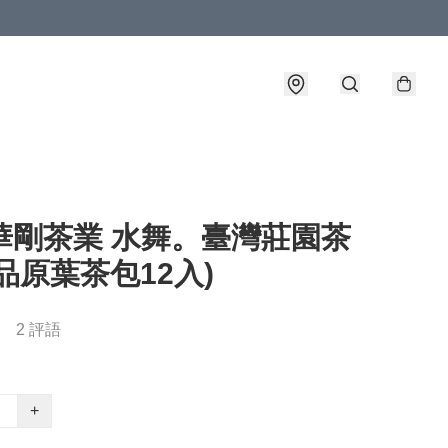
T華剛茶業 水舞。臺灣莊園茶
品原葉茶包12入)
2 評語
+