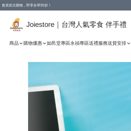
會員首次購物，即享全單95折！
Joiestore會員全單折扣優惠
購物滿 HKD 350.00即享免運費優惠！（適用於 本地送貨、本地取貨 )
Joiestore｜台灣人氣零食 伴手禮
商品
購物優惠
如邑堂專區
永禎專區
送禮服務
送貨安排