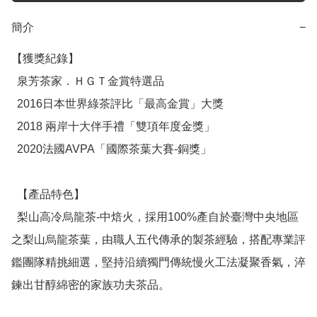
簡介
−
【獲獎紀錄】

  泉芳茶家．ＨＧＴ金賞特選品

  2016日本世界綠茶評比「最高金賞」大獎

  2018 兩岸十大伴手禮「雙項年度金獎」

  2020法國AVPA「國際茶葉大賽-銅獎」 

  【產品特色】

  梨山高冷烏龍茶-中焙火，採用100%產自於臺灣中央地區
之梨山烏龍茶葉，由職人五代傳承的製茶經驗，搭配專業評
鑑團隊精挑細選，堅持沿續獨門傳統慢火工法凝聚香氣，淬
鍊出甘醇綿密的家族功夫茶品。
