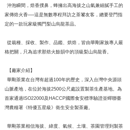
  沖泡瞬間，焙香撲鼻，蜂擁出高海拔之山氣兼細膩手工的
家傳焙火香──這是無數專程拜訪之茶饕友客，總要登門指
定的一款玩家級獨門梨山烏龍茶品。

  從栽種、採收、製作、品鑑、烘焙，皆由華剛家族專人嚴
格把關，只為追求那焙火餘韻中的頂級梨山烏龍香。

  【廠家介紹】

  華剛茶業在台灣有超過100年的歷史，深入台灣中央源頭
山脈產地，在位於海拔2500公尺處設置製茶生產基地。為
首家通過ISO22000及HACCP國際食安標準驗證並蟬聯臺
灣農糧署《特優五星級》衛生安全製茶廠。

  華剛茶業相信海拔、緯度、氣候、土壤、茶園管理到製茶