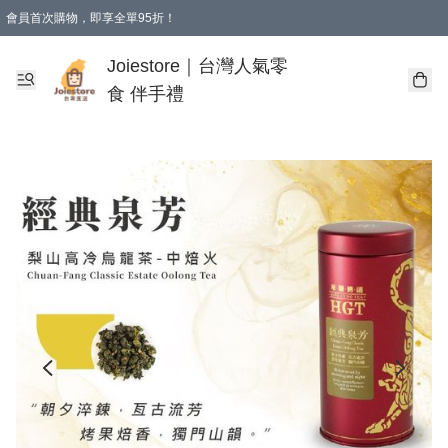
會員首次購物，即享全單95折！
Joiestore會員全單折扣優惠
購物滿 HKD 350.00即享免運費優惠！（適用於 本地送貨、本地取貨 )
Joiestore｜台灣人氣零
食 伴手禮