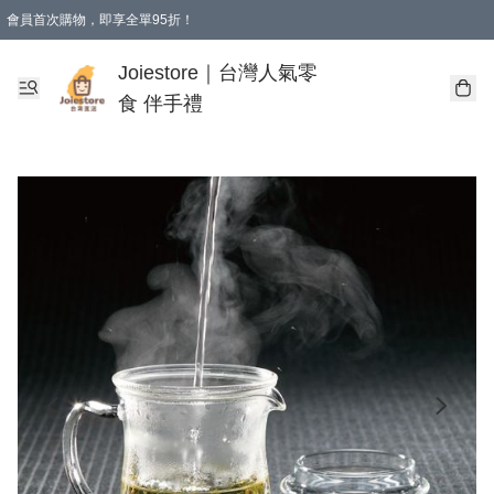
會員首次購物，即享全單95折！
Joiestore會員全單折扣優惠
購物滿 HKD 350.00即享免運費優惠！（適用於 本地送貨、本地取貨 )
Joiestore｜台灣人氣零
食 伴手禮