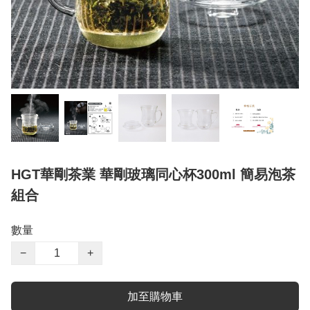
HGT華剛茶業 華剛玻璃同心杯300ml 簡易泡茶
組合
數量
−
+
加至購物車