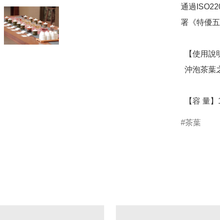
通過ISO
署《特優五
  【使用說明】

  沖泡茶葉之用，專業茶葉評鑑器具。

  【容 量】
茶葉