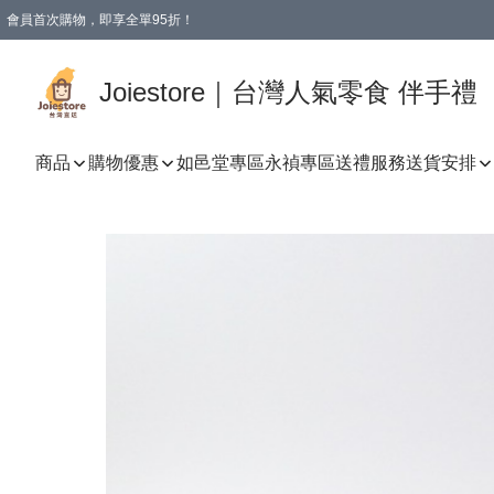
會員首次購物，即享全單95折！
Joiestore會員全單折扣優惠
購物滿 HKD 350.00即享免運費優惠！（適用於 本地送貨、本地取貨 )
Joiestore｜台灣人氣零食 伴手禮
商品
購物優惠
如邑堂專區
永禎專區
送禮服務
送貨安排