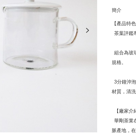
簡介
【產品特色
  茶葉評鑑專業沖泡器具。

  組合為玻璃評鑑杯與玻璃評鑑碗，150ml容量茶葉國際品評
規格。

  3分鐘沖泡一杯好茶，輕鬆在任何場合都能簡易沖泡，玻璃
材質，清洗
  【廠家介紹】

  華剛茶業在台灣有超過100年的歷史，深入台灣中央源頭山
脈產地，在