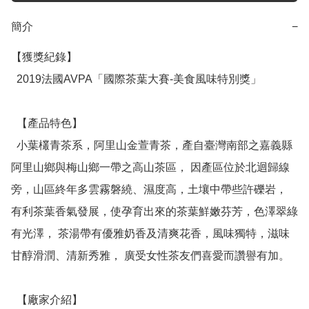
簡介
−
【獲獎紀錄】

  2019法國AVPA「國際茶葉大賽-美食風味特別獎」 

  【產品特色】

  小葉欉青茶系，阿里山金萱青茶，產自臺灣南部之嘉義縣
阿里山鄉與梅山鄉一帶之高山茶區， 因產區位於北迴歸線
旁，山區終年多雲霧磐繞、濕度高，土壤中帶些許礫岩， 
有利茶葉香氣發展，使孕育出來的茶葉鮮嫩芬芳，色澤翠綠
有光澤， 茶湯帶有優雅奶香及清爽花香，風味獨特，滋味
甘醇滑潤、清新秀雅， 廣受女性茶友們喜愛而讚譽有加。 

  【廠家介紹】
