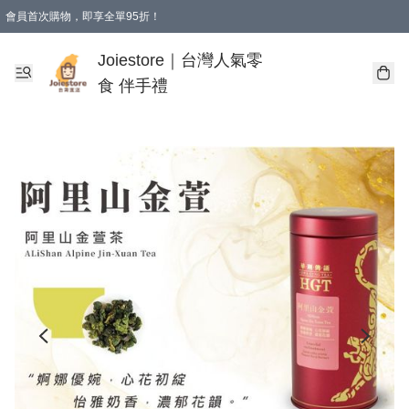
會員首次購物，即享全單95折！
Joiestore會員全單折扣優惠
購物滿 HKD 350.00即享免運費優惠！（適用於 本地送貨、本地取貨 )
Joiestore｜台灣人氣零
食 伴手禮