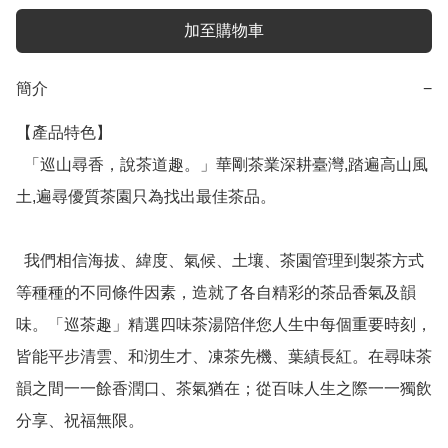
加至購物車
簡介
−
【產品特色】

  「巡山尋香，說茶道趣。」華剛茶業深耕臺灣,踏遍高山風
土,遍尋優質茶園只為找出最佳茶品。

  我們相信海拔、緯度、氣候、土壤、茶園管理到製茶方式
等種種的不同條件因素，造就了各自精彩的茶品香氣及韻
味。「巡茶趣」精選四味茶湯陪伴您人生中每個重要時刻，
皆能平步清雲、和沏生才、凍茶先機、葉績長紅。在尋味茶
韻之間一一餘香潤口、茶氣猶在；從百味人生之際一一獨飲
分享、祝福無限。 
