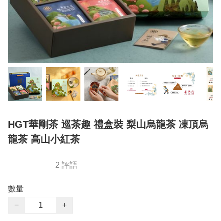
HGT華剛茶 巡茶趣 禮盒裝 梨山烏龍茶 凍頂烏
龍茶 高山小紅茶
2 評語
數量
−
+