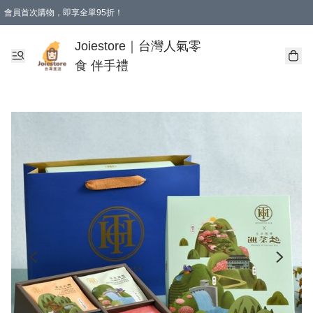
會員首次購物，即享全單95折！
Joiestore會員全單折扣優惠
購物滿 HKD 350.00即享免運費優惠！（適用於 本地送貨、本地取貨 )
Joiestore｜台灣人氣零
食 伴手禮