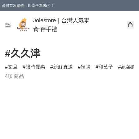
會員首次購物，即享全單95折！
Joiestore會員全單折扣優惠
購物滿 HKD 350.00即享免運費優惠！（適用於 本地送貨、本地取貨 )
Joiestore｜台灣人氣零
食 伴手禮
#久久津
文旦
限時優惠
新鮮直送
預購
和菓子
蔬菜脆
4項 商品