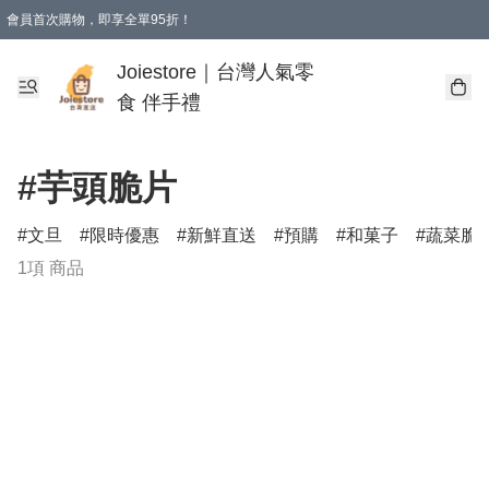
會員首次購物，即享全單95折！
Joiestore會員全單折扣優惠
購物滿 HKD 350.00即享免運費優惠！（適用於 本地送貨、本地取貨 )
Joiestore｜台灣人氣零
食 伴手禮
#芋頭脆片
文旦
限時優惠
新鮮直送
預購
和菓子
蔬菜脆
1項 商品