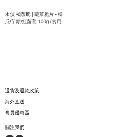
永偵 禎蔬脆 | 蔬菜脆片 - 櫛
瓜/芋頭/紅蘿蔔 100g (食用期
2026-12-29)
退貨及退款政策
海外直送
會員優惠區
關注我們